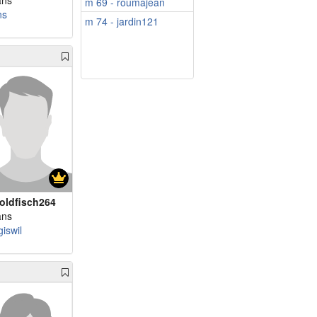
ans
m 69 - roumajean
ns
m 74 - jardin121
oldfisch264
ans
iswil