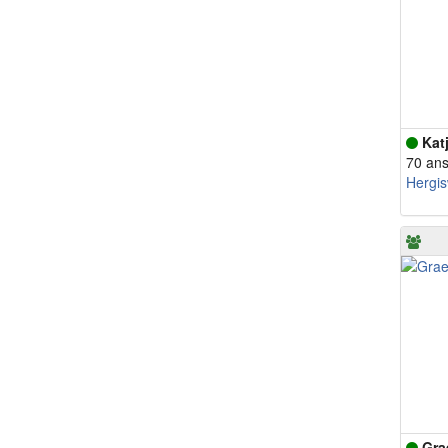
Kat
70 an
Hergis
Grae