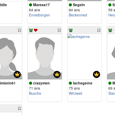
ddle
Maresa17
Segeln
S
s
64 ans
64 ans
59 
Ennetbürgen
Beckenried
Herg
imistin61
crazymen
lachegerne
M
s
71 ans
75 ans
69 
Buochs
Wirzweli
Sta