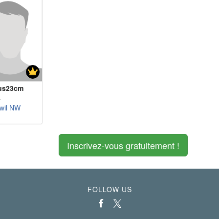
us23cm
s
wil NW
Inscrivez-vous gratuitement !
FOLLOW US