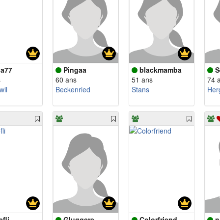
ja77
Pingaa
blackmamba
S
s
60 ans
51 ans
74 
wil
Beckenried
Stans
Her
fli
Gluggere
Colorfriend
n