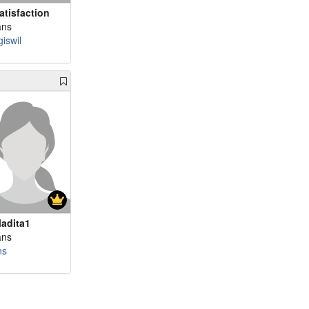
atisfaction
ans
iswil
adita1
ans
ns