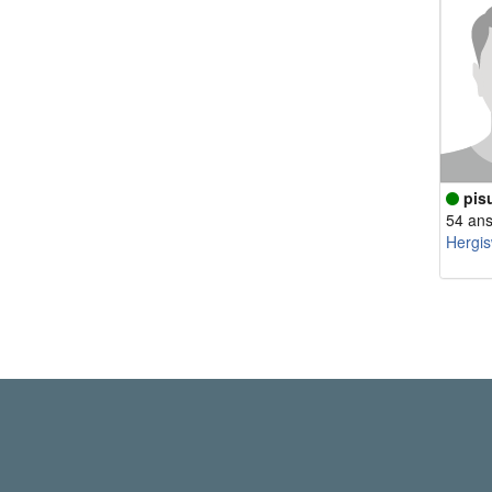
pis
54 an
Hergis