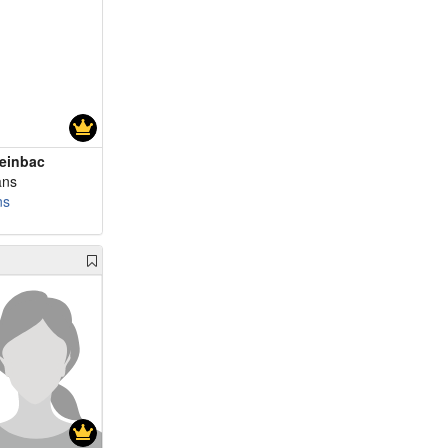
einbac
ans
ns