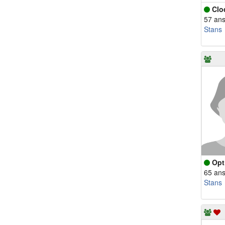
Clo
57 an
Stans
Opt
65 an
Stans