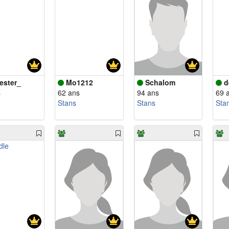
vester_
Mo1212
Schalom
d
s
62 ans
94 ans
69 
Stans
Stans
Sta