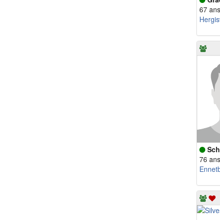
67 an
Hergis
Sch
76 an
Ennet