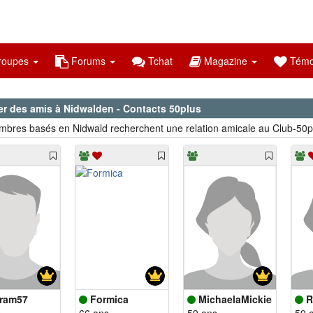
oupes
Forums
Tchat
Magazine
Témo
er des amis à Nidwalden - Contacts 50plus
bres basés en Nidwald recherchent une relation amicale au Club-50p
ram57
Formica
MichaelaMickie
R