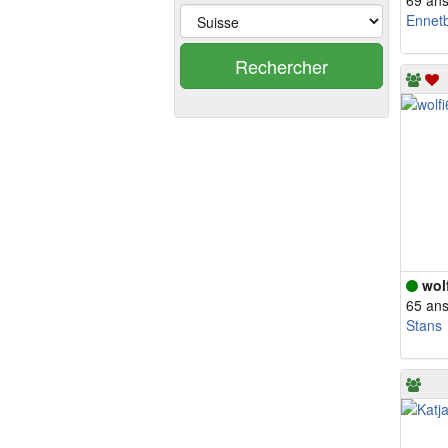
69 an
Ennet
Rechercher
wol
65 an
Stans