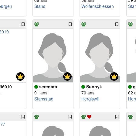
s
66 ans
59 ans
59 
bürgen
Stans
Wolfenschiessen
Sta
fi6010
serenata
Sunnyk
g
s
91 ans
70 ans
62 
Stansstad
Hergiswil
Herg