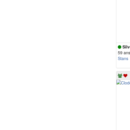
Sil
59 an
Stans