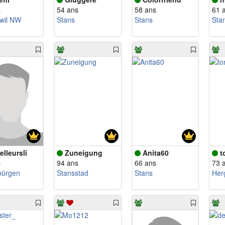
s
54 ans
58 ans
61 
wil NW
Stans
Stans
Sta
elleursli
Zuneigung
Anita60
t
s
94 ans
66 ans
73 
bürgen
Stansstad
Stans
Her