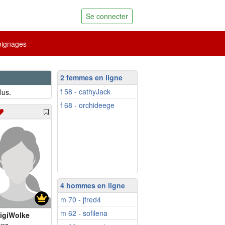
Se connecter
ignages
2 femmes en ligne
f 58 - cathyJack
lus.
f 68 - orchideege
4 hommes en ligne
m 70 - jfred4
m 62 - sofilena
igiWolke