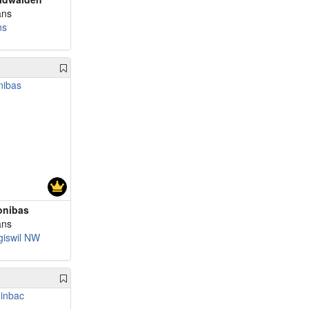
ans
ns
onibas
ans
giswil NW