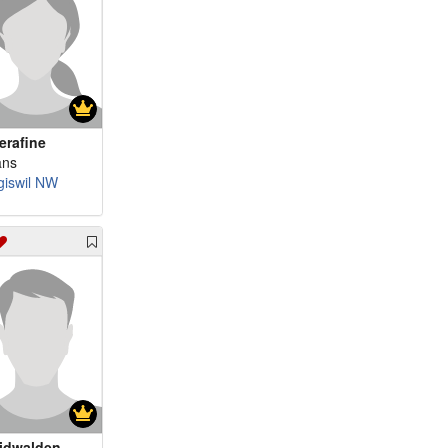
erafine
ans
giswil NW
idwalden