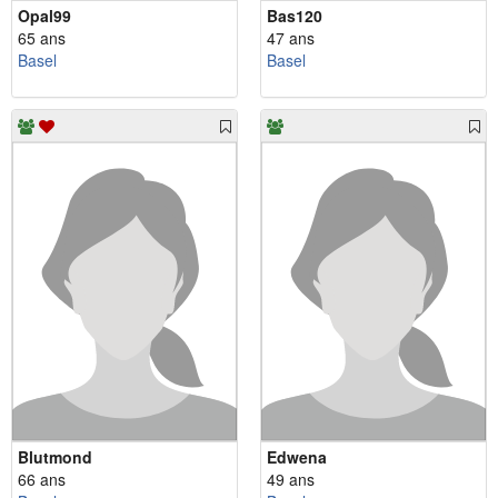
Opal99
Bas120
65 ans
47 ans
Basel
Basel
Blutmond
Edwena
66 ans
49 ans