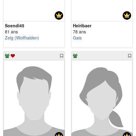
Soendi45
Heiribaer
81 ans
78 ans
Zelg (Wolfhalden)
Gais