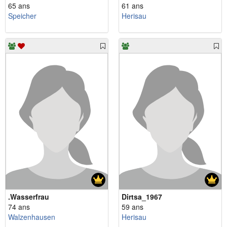
65 ans
61 ans
Speicher
Herisau
.Wasserfrau
Dirtsa_1967
74 ans
59 ans
Walzenhausen
Herisau