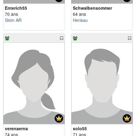
Enterich55
Schwalbensommer
70 ans
64 ans
Stein AR
Herisau
verenaerna
solo55
74 ans
71 ans