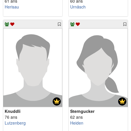
61 ans
60 ans
Herisau
Urnäsch
Knuddli
Sterngucker
76 ans
62 ans
Lutzenberg
Heiden